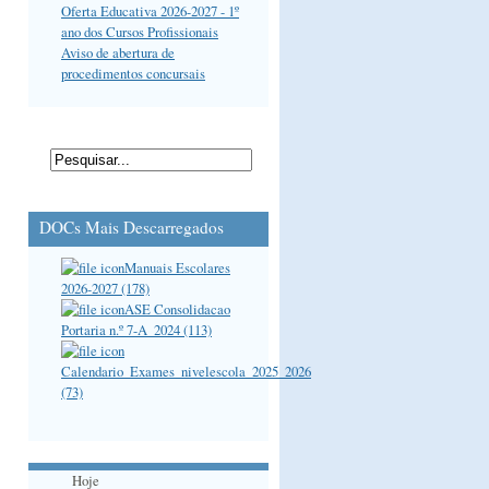
Oferta Educativa 2026-2027 - 1º
ano dos Cursos Profissionais
Aviso de abertura de
procedimentos concursais
DOCs Mais Descarregados
Manuais Escolares
2026-2027 (178)
ASE Consolidacao
Portaria n.º 7-A_2024 (113)
Calendario_Exames_nivelescola_2025_2026
(73)
Hoje