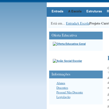
Entrada
A Escola
Estruturas
R
Projeto Curr
Está em...
Entrada
A Escola
Oferta Educativa
O
"
Informações
d
Alunos
Docentes
a
Pessoal Não Docente
É
Legislação
e
P