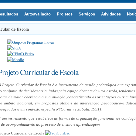
esultados
Autoavaliação
Projetos
Serviços
Atividades
Notí
icular de Escola
Projeto Curricular de Escola
 Projeto
Curricular de Escola é o instrumento de gestão pedagógica que expri
o conjunto de decisões articuladas pela equipa docente de uma escola, tendentes
otar de maior coerência a sua atuação, concretizando as orientações curricular
de âmbito nacional, em propostas globais de intervenção pedagógico-didática
dequadas a um contexto específico"(Carmen e Zabala, 1991).
 um instrumento que estabelece as formas de organização funcional, de conduç
 de acompanhamento do processo de ensino e aprendizagem.
rojeto Curricular de Escola