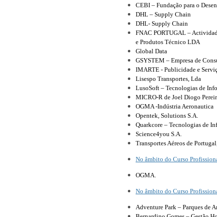
CEBI – Fundação para o Desen
DHL – Supply Chain
DHL‑ Supply Chain
FNAC PORTUGAL – Actividades 
e Produtos Técnico LDA
Global Data
GSYSTEM – Empresa de Consulto
IMARTE - Publicidade e Serviç
Lisespo Transportes, Lda
LusoSoft – Tecnologias de In
MICRO-R de Joel Diogo Pereir
OGMA ‑Indústria Aeronautica
Opentek, Solutions S.A.
Quarkcore – Tecnologias de I
Science4you S.A.
Transportes Aéreos de Portugal,
No âmbito do Curso Profissio
OGMA.
No âmbito do Curso Profission
Adventure Park – Parques de A
Bernardino Gomes – Gestão Hot