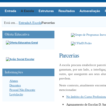
Entrada
A Escola
Estruturas
Resultados
Autoavaliação
Parcerias
Está em...
Entrada
A Escola
Oferta Educativa
Parcerias
A escola procura estabelecer parce
garantam, por um lado, a interliga
Informações
outro, que assegurem aos seus alun
prevêem.
Alunos
Docentes
Neste contexto, atualmente encontr
Pessoal Não Docente
mencionadas:
Legislação
No âmbito do Curso Profission
Agrupamento de Escolas D. San