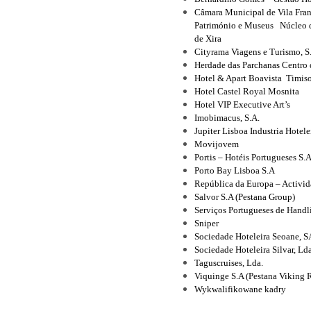
Câmara Municipal de Vila Fran
Património e Museus Núcleo d
de Xira
Cityrama Viagens e Turismo, S
Herdade das Parchanas Centro 
Hotel & Apart Boavista Timis
Hotel Castel Royal Mosnita
Hotel VIP Executive Art’s
Imobimacus, S.A.
Jupiter Lisboa Industria Hotele
Movijovem
Portis – Hotéis Portugueses S.
Porto Bay Lisboa S.A
República da Europa – Activid
Salvor S.A (Pestana Group)
Serviços Portugueses de Handl
Sniper
Sociedade Hoteleira Seoane, S
Sociedade Hoteleira Silvar, Ld
Taguscruises, Lda.
Viquinge S.A (Pestana Viking R
Wykwalifikowane kadry