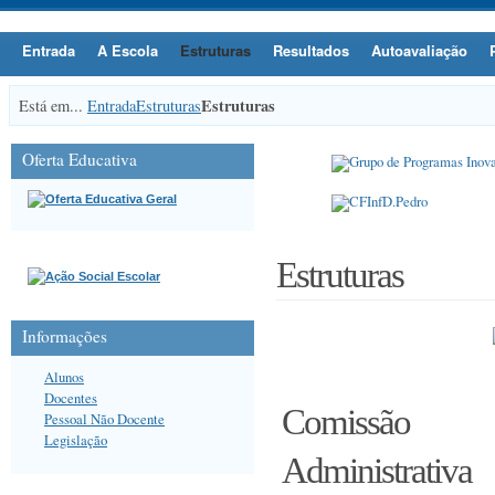
Entrada
A Escola
Estruturas
Resultados
Autoavaliação
Estruturas
Está em...
Entrada
Estruturas
Oferta Educativa
Estruturas
Informações
Alunos
Docentes
Comissão
Pessoal Não Docente
Legislação
Administrativa