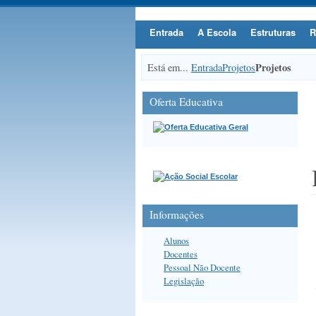
Entrada
A Escola
Estruturas
R
Projetos
Está em...
Entrada
Projetos
Oferta Educativa
Informações
Alunos
Docentes
Pessoal Não Docente
Legislação