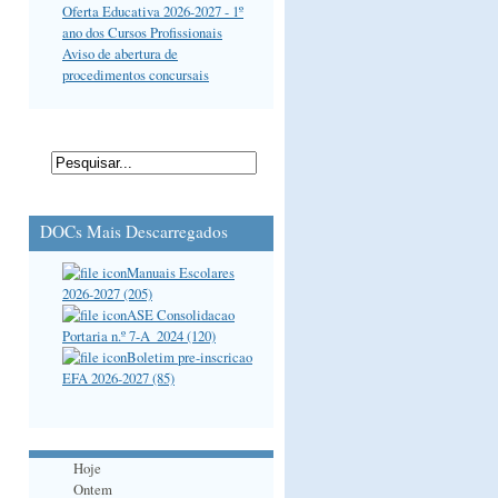
Oferta Educativa 2026-2027 - 1º
ano dos Cursos Profissionais
Aviso de abertura de
procedimentos concursais
DOCs Mais Descarregados
Manuais Escolares
2026-2027 (205)
ASE Consolidacao
Portaria n.º 7-A_2024 (120)
Boletim pre-inscricao
EFA 2026-2027 (85)
Hoje
Ontem