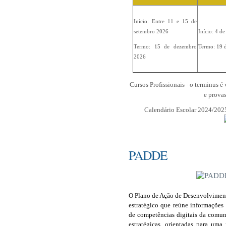
Início: Entre 11 e 15 de
setembro 2026
Início: 4 d
Termo: 15 de dezembro
Termo: 19 
2026
Cursos Profissionais - o terminus é
e provas
Calendário Escolar 2024/202
PADDE
O Plano de Ação de Desenvolviment
estratégico que reúne informações 
de competências digitais da comun
estratégicas, orientadas para uma