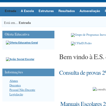
Entrada
A Escola
Estruturas
Resultados
Autoavaliação
Entrada
Está em...
Oferta Educativa
Bem vindo à E.S.
Consulta de provas 2ª
Informações
Alunos
Docentes
Pessoal Não Docente
Legislação
Manuais Escolares 