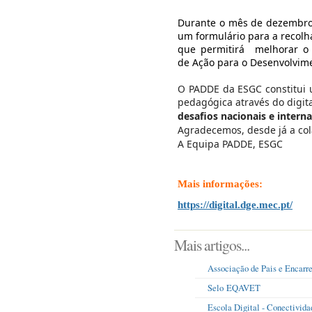
Durante o mês de dezembro
um formulário para a
recolh
que permitirá melhorar o
de
A
ção para o
D
esenvolvim
O PADDE
da ESGC
constitui
u
pedagógica
através do
digit
desafios nacionais e intern
Agradecemos
,
desde já a co
A Equipa PADDE, ESGC
Mais informações:
https://digital.dge.mec.pt/
Mais artigos...
Associação de Pais e Encarr
Selo EQAVET
Escola Digital - Conectivida