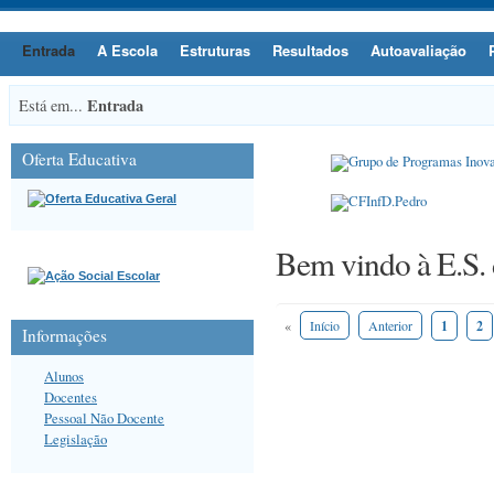
Entrada
A Escola
Estruturas
Resultados
Autoavaliação
Entrada
Está em...
Oferta Educativa
Bem vindo à E.S.
«
Início
Anterior
1
2
Informações
Alunos
Docentes
Pessoal Não Docente
Legislação