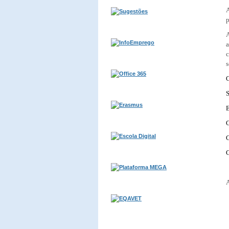
A
p
A
c
s
C
S
E
C
C
A