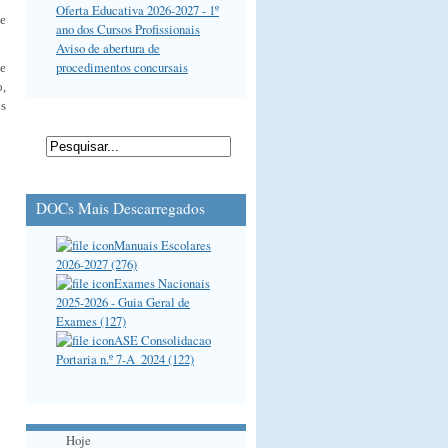
Oferta Educativa 2026-2027 - 1º
se
ano dos Cursos Profissionais
Aviso de abertura de
procedimentos concursais
ue
,
os
DOCs Mais Descarregados
Manuais Escolares
2026-2027 (276)
Exames Nacionais
2025-2026 - Guia Geral de
Exames (127)
ASE Consolidacao
Portaria n.º 7-A_2024 (122)
Hoje