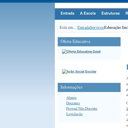
Entrada
A Escola
Estruturas
R
Educação Inc
Está em...
Entrada
Serviços
Oferta Educativa
A
Informações
p
a
Alunos
Docentes
O
Pessoal Não Docente
Legislação
c
á
s