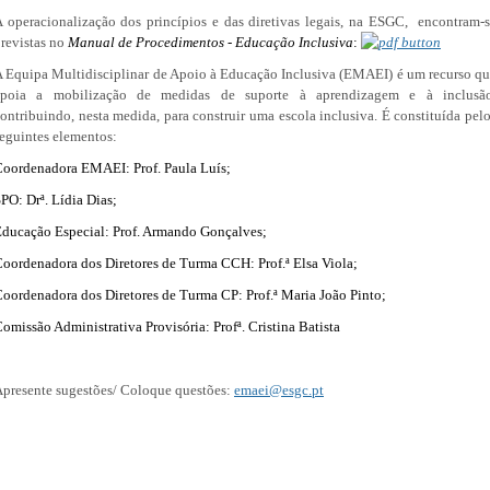
 operacionalização dos princípios e das diretivas legais, na ESGC, encontram-
revistas no
Manual de Procedimentos - Educação Inclusiva
:
 Equipa Multidisciplinar de Apoio à Educação Inclusiva (EMAEI) é um recurso q
apoia a mobilização de medidas
de suporte à aprendizagem e à inclusão
ontribuindo, nesta medida, para construir uma escola inclusiva. É constituída pel
eguintes elementos:
oordenadora EMAEI: Prof. Paula Luís;
PO: Drª. Lídia Dias;
ducação Especial: Prof. Armando Gonçalves;
oordenadora dos Diretores de Turma CCH: Prof.ª Elsa Viola;
C
oordenadora dos Diretores de Turma CP: Prof.ª Maria João Pinto;
omissão Administrativa Provisória: Profª. Cristina Batista
presente sugestões/ Coloque questões:
emaei@esgc.pt