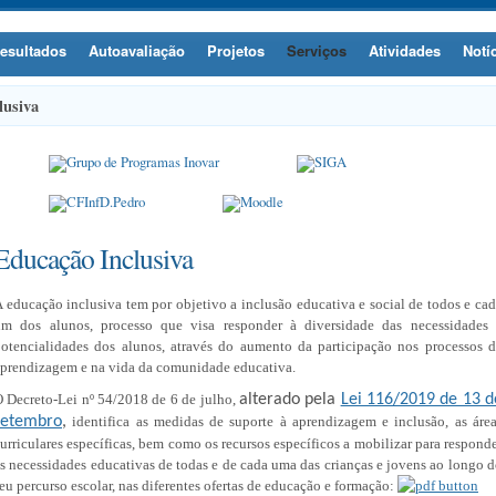
esultados
Autoavaliação
Projetos
Serviços
Atividades
Notí
lusiva
Educação Inclusiva
 educação inclusiva tem por objetivo a inclusão educativa e social de todos e ca
um dos alunos, processo que visa responder à diversidade das necessidades 
otencialidades dos alunos, através do aumento da participação nos processos 
prendizagem e na vida da comunidade educativa.
 Decreto-Lei nº 54/2018 de 6 de julho,
alterado pela
Lei 116/2019 de 13 d
setembro
,
identifica as medidas de suporte à aprendizagem e inclusão, as áre
urriculares específicas, bem como os recursos específicos a mobilizar para respond
s necessidades educativas de todas e de cada uma das crianças e jovens ao longo 
eu percurso escolar, nas diferentes ofertas de educação e formação: