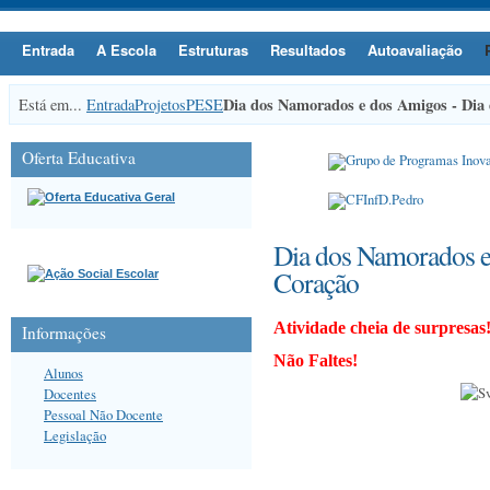
Entrada
A Escola
Estruturas
Resultados
Autoavaliação
Dia dos Namorados e dos Amigos - Dia
Está em...
Entrada
Projetos
PESE
Oferta Educativa
Dia dos Namorados e
Coração
Atividade cheia de surpresas
Informações
Não Faltes!
Alunos
Docentes
Pessoal Não Docente
Legislação