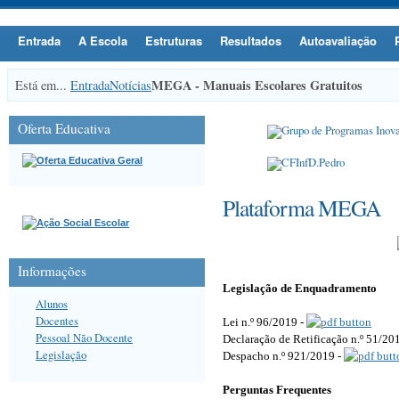
Entrada
A Escola
Estruturas
Resultados
Autoavaliação
MEGA - Manuais Escolares Gratuitos
Está em...
Entrada
Notícias
Oferta Educativa
Plataforma MEGA
Informações
Legislação de Enquadramento
Alunos
Docentes
Lei n.º 96/2019 -
Pessoal Não Docente
Declaração de Retificação n.º 51/20
Legislação
Despacho n.º 921/2019
-
Perguntas Frequentes