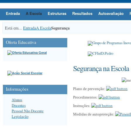
Entrada
A Escola
Estruturas
Resultados
Autoavaliação
Segurança
Está em...
Entrada
A Escola
Oferta Educativa
Segurança na Escola
Informações
Plano de prevenção:
Procedimentos:
Alunos
Docentes
Instruções:
Pessoal Não Docente
Medidas de autoproteção:
Legislação