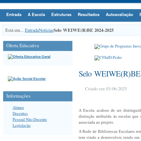
Entrada
A Escola
Estruturas
Resultados
Autoavaliação
Selo WEIWE(R)BE 2024-2025
Está em...
Entrada
Notícias
Oferta Educativa
Selo WEIWE(R)BE 
Criado em 03-06-2025
Informações
Alunos
A Escola acabou de ser disting
Docentes
distinção atribuída às escolas que
Pessoal Não Docente
associada ao projeto.
Legislação
A Rede de Bibliotecas Escolares re
tem vindo a desenvolver, tendo em v