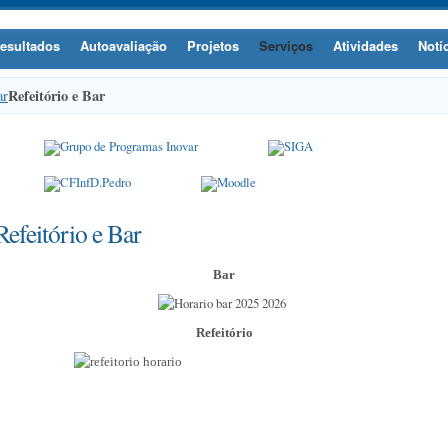
esultados
Autoavaliação
Projetos
Serviços
Atividades
Notí
Refeitório e Bar
ar
Refeitório e Bar
Bar
Refeitório