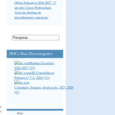
Oferta Educativa 2026-2027 - 1º
ano dos Cursos Profissionais
Aviso de abertura de
procedimentos concursais
DOCs Mais Descarregados
Manuais Escolares
2026-2027 (153)
ASE Consolidacao
Portaria n.º 7-A_2024 (111)
Calendario_Exames_nivelescola_2025_2026
(67)
ma
de
Hoje