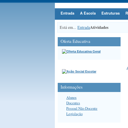
Entrada
A Escola
Estruturas
R
Atividades
Está em...
Entrada
Oferta Educativa
Informações
Alunos
Docentes
Pessoal Não Docente
Legislação