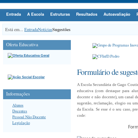
Entrada
A Escola
Estruturas
Resultados
Autoavaliação
Sugestões
Está em...
Entrada
Notícias
Oferta Educativa
Formulário de sugest
A Escola Secundária de Gago Couti
educativa (com destaque para alun
Informações
docente e não docente), um canal 
sugestão, reclamação, elogio ou um
Alunos
da Escola. Se esse é o seu caso,
pre
Docentes
code:
Pessoal Não Docente
Legislação
Form