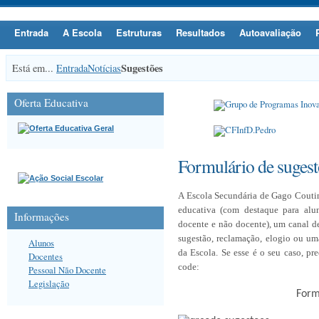
Entrada
A Escola
Estruturas
Resultados
Autoavaliação
Sugestões
Está em...
Entrada
Notícias
Oferta Educativa
Formulário de sugest
A Escola Secundária de Gago Couti
educativa (com destaque para alun
Informações
docente e não docente), um canal 
sugestão, reclamação, elogio ou um
Alunos
da Escola. Se esse é o seu caso,
pre
Docentes
code:
Pessoal Não Docente
Legislação
Form