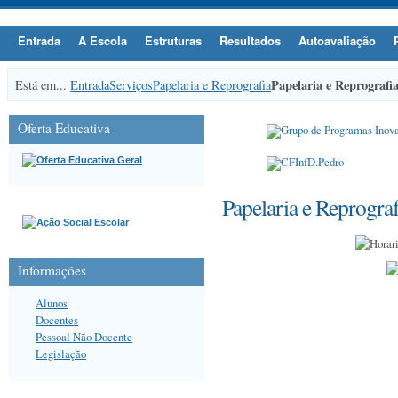
Entrada
A Escola
Estruturas
Resultados
Autoavaliação
Papelaria e Reprografi
Está em...
Entrada
Serviços
Papelaria e Reprografia
Oferta Educativa
Papelaria e Reprograf
Informações
Alunos
Docentes
Pessoal Não Docente
Legislação