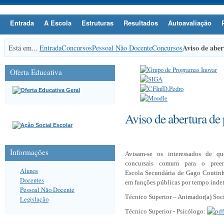
Entrada
A Escola
Estruturas
Resultados
Autoavaliação
Aviso de aber
Está em...
Entrada
Concursos
Pessoal Não Docente
Concursos
Oferta Educativa
Aviso de abertura de
Informações
Avisam-se os interessados de q
concursais comum para o pree
Alunos
Escola
Secundária de Gago Coutinho
Docentes
em funções
públicas por tempo indet
Pessoal Não Docente
Técnico Superior – Animador(a)
Soc
Legislação
Técnico Superior - Psicólogo: