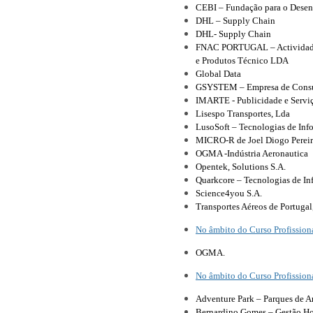
CEBI – Fundação para o Desen
DHL – Supply Chain
DHL‑ Supply Chain
FNAC PORTUGAL – Actividades 
e Produtos Técnico LDA
Global Data
GSYSTEM – Empresa de Consulto
IMARTE - Publicidade e Serviç
Lisespo Transportes, Lda
LusoSoft – Tecnologias de In
MICRO-R de Joel Diogo Pereir
OGMA ‑Indústria Aeronautica
Opentek, Solutions S.A.
Quarkcore – Tecnologias de I
Science4you S.A.
Transportes Aéreos de Portugal,
No âmbito do Curso Profissio
OGMA.
No âmbito do Curso Profission
Adventure Park – Parques de A
Bernardino Gomes – Gestão Hot