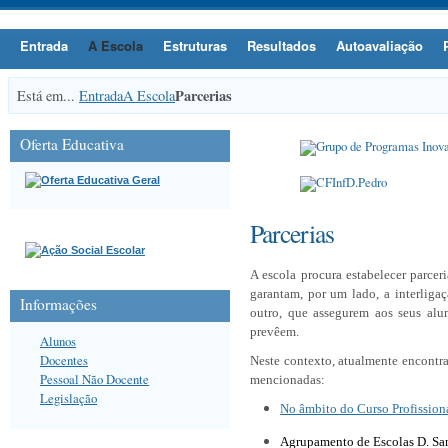
Entrada
A Escola
Estruturas
Resultados
Autoavaliação
Parcerias
Está em...
Entrada
A Escola
Oferta Educativa
Parcerias
A escola procura estabelecer parce
garantam, por um lado, a interliga
Informações
outro, que assegurem aos seus alun
prevêem.
Alunos
Docentes
Neste contexto, atualmente encontr
Pessoal Não Docente
mencionadas:
Legislação
No âmbito do Curso Profission
Agrupamento de Escolas D. San