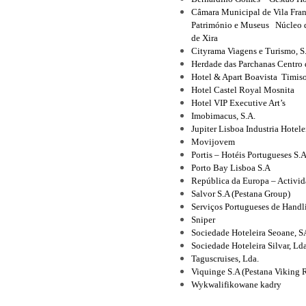
Câmara Municipal de Vila Fran
Património e Museus Núcleo d
de Xira
Cityrama Viagens e Turismo, S
Herdade das Parchanas Centro 
Hotel & Apart Boavista Timis
Hotel Castel Royal Mosnita
Hotel VIP Executive Art’s
Imobimacus, S.A.
Jupiter Lisboa Industria Hotele
Movijovem
Portis – Hotéis Portugueses S.
Porto Bay Lisboa S.A
República da Europa – Activid
Salvor S.A (Pestana Group)
Serviços Portugueses de Handl
Sniper
Sociedade Hoteleira Seoane, S
Sociedade Hoteleira Silvar, Ld
Taguscruises, Lda.
Viquinge S.A (Pestana Viking R
Wykwalifikowane kadry