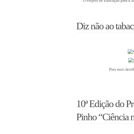
O Projeto de Educação para a 
Diz não ao tabac
Para mais detal
10ª Edição do P
Pinho “Ciência 