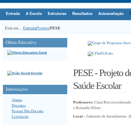
Entrada
A Escola
Estruturas
Resultados
Autoavaliação
PESE
Está em...
Entrada
Projetos
Oferta Educativa
PESE - Projeto d
Saúde Escolar
Informações
Alunos
Professores:
Clara Reis
(coordenado
Docentes
e
Reinaldo Piloto
Pessoal Não Docente
Legislação
Local –
Gabinete de Atendimento (B