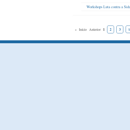
Workshops Luta contra a Sid
«
Início
Anterior
1
2
3
S