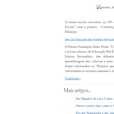
A nossa escola concorreu na 10ª 
Escola” com o projeto – Construç
Ribatejo:
http://w3.dren.min-edu.pt/index.php?con
O Prémio Fundação Ilídio Pinho "Ciê
e jovens alunos, da Educação Pré-Es
Ensino Secundário, das difere
aprendizagem das ciências e para 
foram valorizados os “Projetos qu
valorizaram os recursos naturais e 
Continuar...
Mais artigos...
Dia Mundial da Luta Contra
Outros eventos luta contra a 
Dia dos Namorados e dos Am