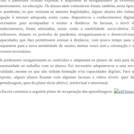
Com a pandemia ficaram expostas e ampliadas as desigualdades já existente
nteriormente, na educação. Os alunos mais vulneráveis foram, também, nesta épo
e pandemia, os que sentiram as maiores fragilidades; alguns alunos não tinh
igação à internet adequada, assim como, dispositivos e conhecimentos digita
necessários para acompanhar o ensino a distância. As lacunas, a nível d
conhecimentos, foram adensadas, assim como a estabilidade socio-afetiva. O
rofessores, durante os períodos de pandemia, reorganizaram-se e desenvolver
apacidades que lhes permitissem ensinar à distância; com pouco tempo para 
repararem para a nova modalidade de ensino, muitas vezes sem a orientação e 
ecursos necessários.
s professores reorganizaram os currículos e adaptaram os planos de aula para d
ontinuidade ao trabalho com os alunos. Foi necessário adaptarem-se a uma no
ealidade, mesmo os que não tinham formação e/ou capacidades digitais. Face 
exposto, alguns alunos ficaram com algumas lacunas a vários níveis: quer da
prendizagens, quer do plano sócio afetivo; intelectual e emocional.
 Escola construiu o seguinte plano de recuperação das aprendizagens: