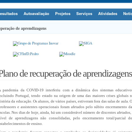
esultados
Autoavaliação
Projetos
Serviços
Atividades
Notí
uperação de aprendizagens
Plano de recuperação de aprendizagens
A pandemia da COVID-19 interferiu com a dinâmica dos sistemas educativos
ncluindo Portugal, tendo estado na origem de uma das maiores crises globais 
istória da educação. Os alunos, de vários países, estiveram fora das salas de aula. 
rofessores e assistentes operacionais foram afetados pelo súbito encerramento d
scolas. Nos dias de hoje, ainda, há um considerável número de discentes afetados,
nível de aprendizagens não consolidadas, pelo encerramento total/parcial do
stabelecimentos de ensino.