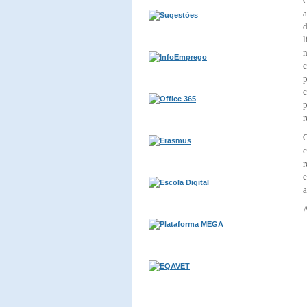
a
d
l
p
c
p
r
O
c
r
a
A