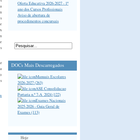
s
Oferta Educativa 2026-2027 - 1º
ca
ano dos Cursos Profissionais
am
Aviso de abertura de
is
procedimentos concursais
e
s
am
se
os
ar
DOCs Mais Descarregados
va
ao
Manuais Escolares
s
2026-2027 (263)
ASE Consolidacao
Portaria n.º 7-A_2024 (122)
Exames Nacionais
2025-2026 - Guia Geral de
Exames (113)
Hoje