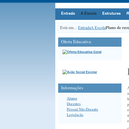
Entrada
A Escola
Estruturas
R
Plano de rec
Está em...
Entrada
A Escola
Oferta Educativa
Informações
i
Alunos
h
Docentes
p
Pessoal Não Docente
e
Legislação
e