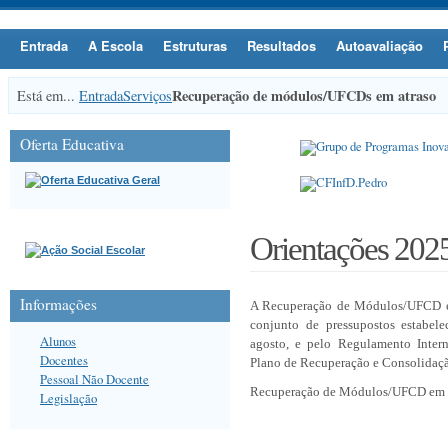
Entrada
A Escola
Estruturas
Resultados
Autoavaliação
Recuperação de módulos/UFCDs em atraso
Está em...
Entrada
Serviços
Oferta Educativa
Orientações 202
Informações
A Recuperação de Módulos/UFCD em
conjunto de pressupostos estabele
Alunos
agosto, e pelo Regulamento Intern
Docentes
Plano de Recuperação e Consolidaçã
Pessoal Não Docente
Recuperação de Módulos/UFCD em 
Legislação