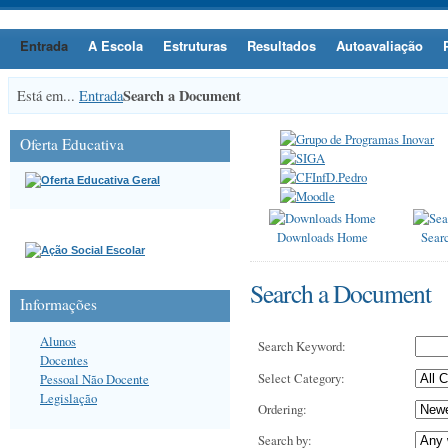
Entrada
A Escola
Estruturas
Resultados
Autoavaliação
Search a Document
Está em...
Entrada
Oferta Educativa
Downloads Home
Sear
Search a Document
Informações
Alunos
Search Keyword
:
Docentes
Select Category
:
Pessoal Não Docente
Legislação
Ordering
:
Search by
: